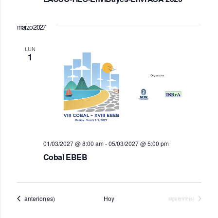
marzo 2027
LUN
1
01/03/2027 @ 8:00 am
-
05/03/2027 @ 5:00 pm
Cobal EBEB
Eventos
anterior(es)
Hoy
Eventos
siguiente(s)