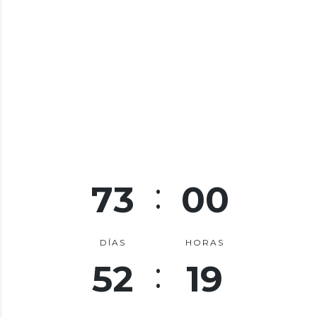
73
00
DÍAS
HORAS
52
18