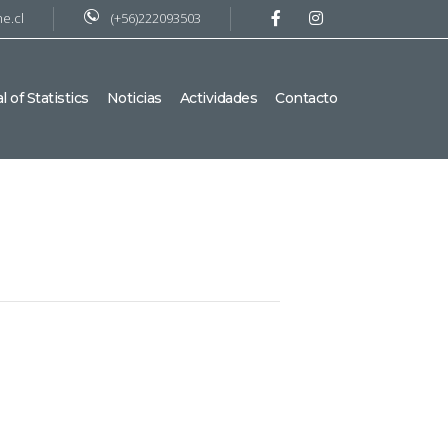
e.cl
(+56)222093503
 of Statistics
Noticias
Actividades
Contacto