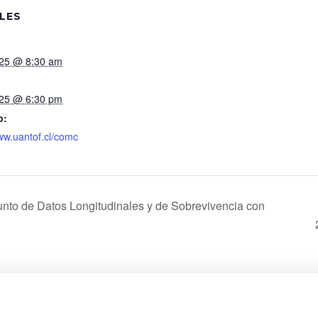
LES
025 @ 8:30 am
025 @ 6:30 pm
b:
www.uantof.cl/comc
to de Datos Longitudinales y de Sobrevivencia con