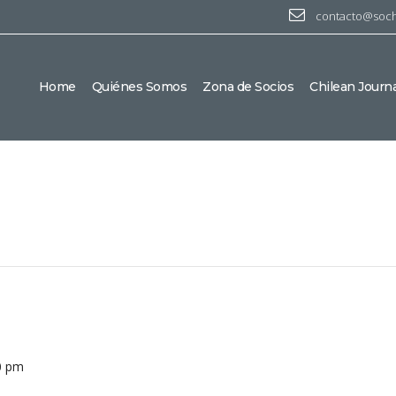
contacto@soch
Home
Quiénes Somos
Zona de Socios
Chilean Journal
0 pm