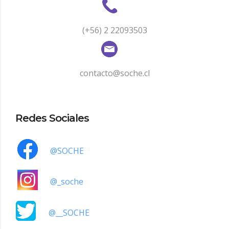
(+56) 2 22093503
contacto@soche.cl
Redes Sociales
@SOCHE
@_soche
@__SOCHE