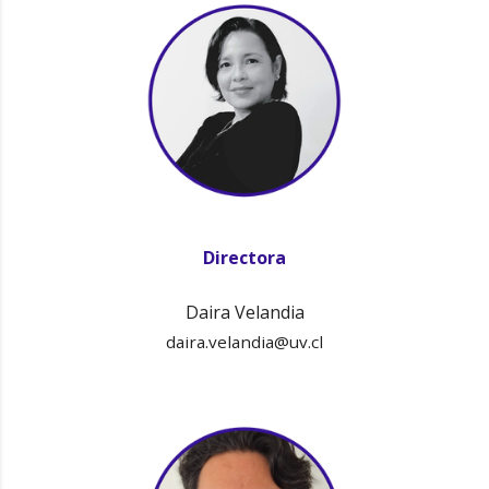
Directora
Daira Velandia
daira.velandia@uv.cl