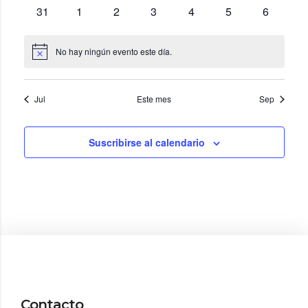
eventos
eventos
eventos
eventos
eventos
eventos
eventos
0
0
0
0
0
0
0
31
1
2
3
4
5
6
eventos
eventos
eventos
eventos
eventos
eventos
eventos
No hay ningún evento este día.
Aviso
Jul
Este mes
Sep
Suscribirse al calendario
Contacto