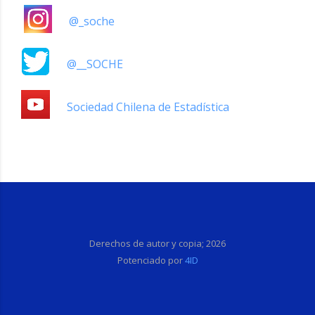
@_soche
@__SOCHE
Sociedad Chilena de Estadística
Derechos de autor y copia;
2026
Potenciado por
4ID