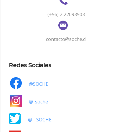
(+56) 2 22093503
contacto@soche.cl
Redes Sociales
@SOCHE
@_soche
@__SOCHE