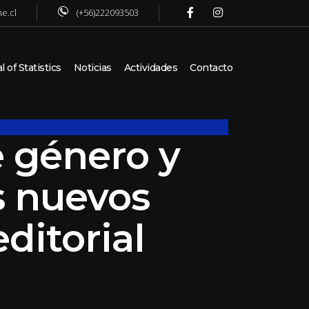
e.cl
(+56)222093503
 of Statistics
Noticias
Actividades
Contacto
 género y
s nuevos
ditorial