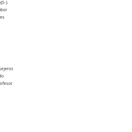
JS-).
abor
tes
sejeros
ido
rofesor