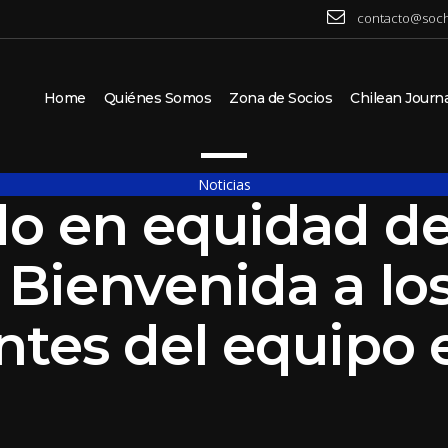
contacto@soch
Home
Quiénes Somos
Zona de Socios
Chilean Journal
Noticias
o en equidad de
: Bienvenida a lo
ntes del equipo e