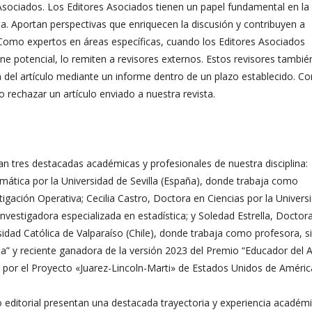
Asociados. Los Editores Asociados tienen un papel fundamental en la
sta. Aportan perspectivas que enriquecen la discusión y contribuyen a
. Como expertos en áreas específicas, cuando los Editores Asociados
ene potencial, lo remiten a revisores externos. Estos revisores tambié
 del artículo mediante un informe dentro de un plazo establecido. C
 rechazar un artículo enviado a nuestra revista.
an tres destacadas académicas y profesionales de nuestra disciplina:
tica por la Universidad de Sevilla (España), donde trabaja como
igación Operativa; Cecilia Castro, Doctora en Ciencias por la Univers
vestigadora especializada en estadística; y Soledad Estrella, Doctor
rsidad Católica de Valparaíso (Chile), donde trabaja como profesora, 
” y reciente ganadora de la versión 2023 del Premio “Educador del 
o por el Proyecto «Juarez-Lincoln-Marti» de Estados Unidos de Améric
 editorial presentan una destacada trayectoria y experiencia académi