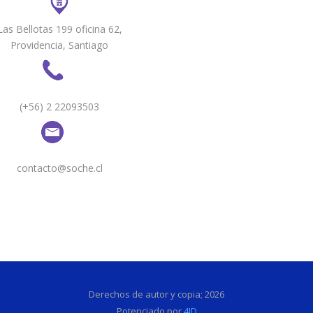
Las Bellotas 199 oficina 62,
Providencia, Santiago
(+56) 2 22093503
contacto@soche.cl
Derechos de autor y copia;
2026
Potenciado por
4ID