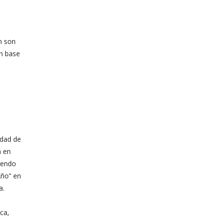
n son
on base
idad de
a en
siendo
Año” en
a.
ca,