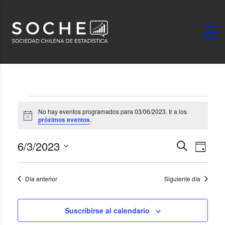
Eventos en 03/06/20
No hay eventos programados para 03/06/2023. Ir a los
Aviso
próximos eventos
.
Navega
Nav
6/3/2023
Buscar
Día
Selecciona
de
de
la
búsque
vist
Día anterior
Siguiente día
fecha.
y
de
Suscribirse al calendario
vistas
Eve